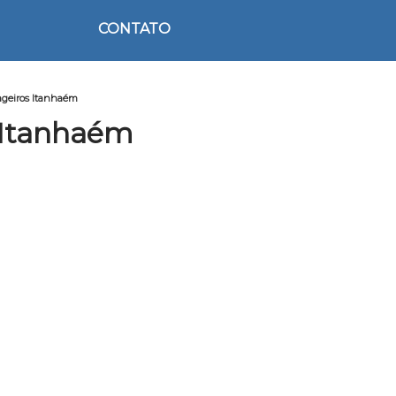
CONTATO
sageiros Itanhaém
s Itanhaém