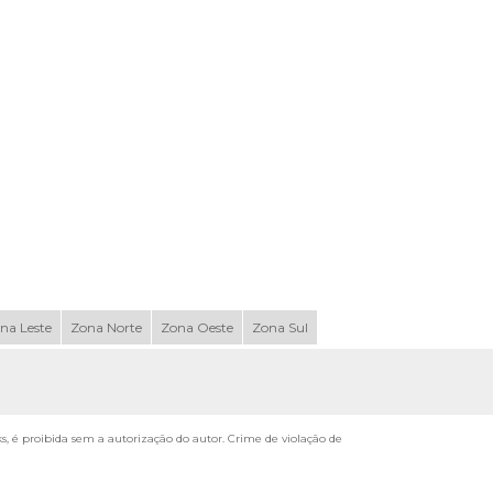
na Leste
Zona Norte
Zona Oeste
Zona Sul
ks, é proibida sem a autorização do autor. Crime de violação de