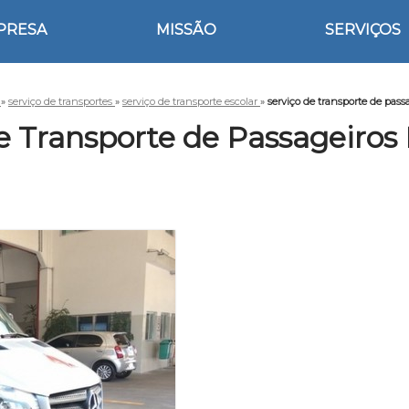
PRESA
MISSÃO
SERVIÇOS
s
»
serviço de transportes
»
serviço de transporte escolar
»
serviço de transporte de pas
e Transporte de Passageiro