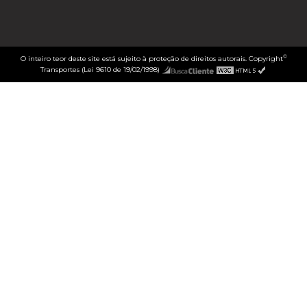
©
O inteiro teor deste site está sujeito à proteção de direitos autorais. Copyright
Transportes (Lei 9610 de 19/02/1998)