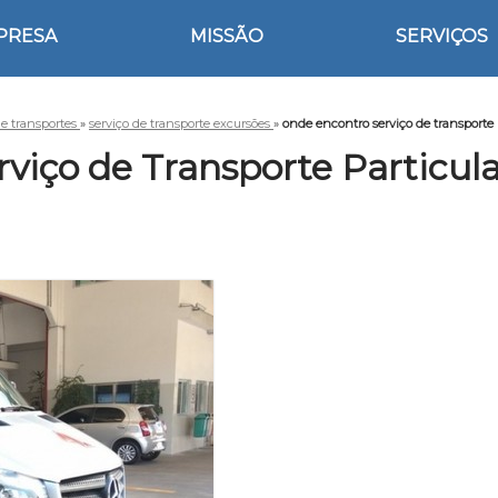
PRESA
MISSÃO
SERVIÇOS
de transportes
»
serviço de transporte excursões
»
onde encontro serviço de transporte 
viço de Transporte Particula