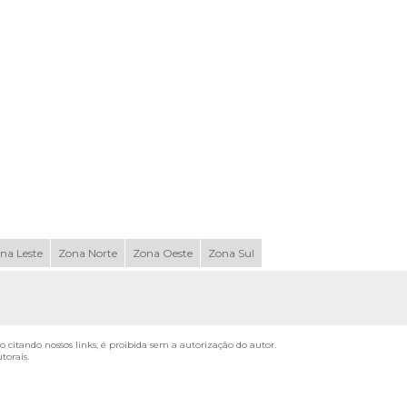
na Leste
Zona Norte
Zona Oeste
Zona Sul
o citando nossos links, é proibida sem a autorização do autor.
utorais
.