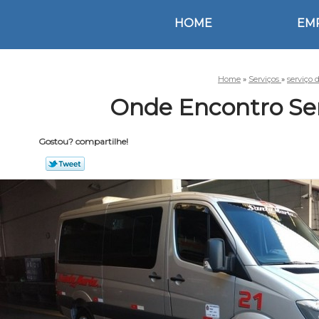
HOME
EM
Home
»
Serviços
»
serviço 
Onde Encontro Ser
Gostou? compartilhe!