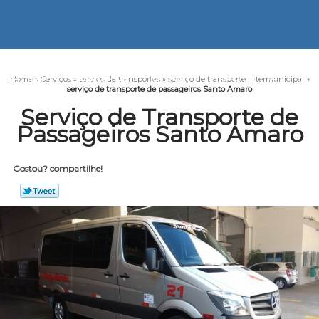
HOME
EMPRESA
MISSÃO
SERVIÇOS
CO
Home
»
Serviços
»
serviço de transportes
»
serviço de transporte intermunicipal
»
serviço de transporte de passageiros Santo Amaro
Serviço de Transporte de
Passageiros Santo Amaro
Gostou? compartilhe!