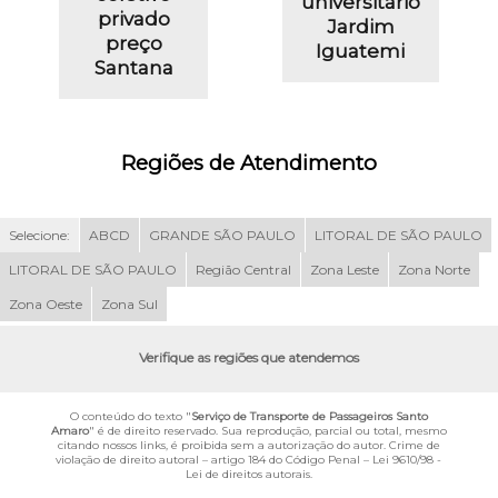
universitário
privado
Jardim
preço
Iguatemi
Santana
Regiões de Atendimento
Selecione:
ABCD
GRANDE SÃO PAULO
LITORAL DE SÃO PAULO
LITORAL DE SÃO PAULO
Região Central
Zona Leste
Zona Norte
Zona Oeste
Zona Sul
Verifique as regiões que atendemos
O conteúdo do texto "
Serviço de Transporte de Passageiros Santo
Amaro
" é de direito reservado. Sua reprodução, parcial ou total, mesmo
citando nossos links, é proibida sem a autorização do autor. Crime de
violação de direito autoral – artigo 184 do Código Penal –
Lei 9610/98 -
Lei de direitos autorais
.