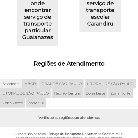
onde
serviço de
encontrar
transporte
serviço de
escolar
transporte
Carandiru
particular
Guaianazes
Regiões de Atendimento
Selecione:
ABCD
GRANDE SÃO PAULO
LITORAL DE SÃO PAULO
LITORAL DE SÃO PAULO
Região Central
Zona Leste
Zona Norte
Zona Oeste
Zona Sul
Verifique as regiões que atendemos
O conteúdo do texto "
Serviço de Transporte Universitário Cantareira
" é
de direito reservado. Sua reprodução, parcial ou total, mesmo citando