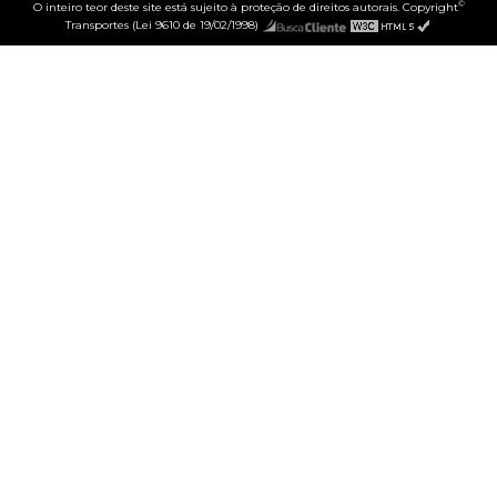
©
O inteiro teor deste site está sujeito à proteção de direitos autorais. Copyright
Transportes (Lei 9610 de 19/02/1998)