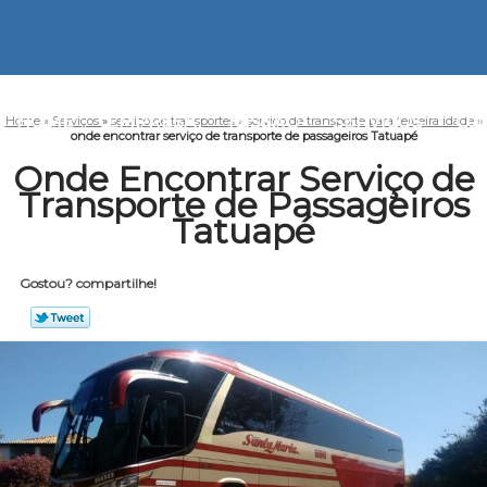
HOME
EMPRESA
MISSÃO
SERVIÇOS
CO
Home
»
Serviços
»
serviço de transportes
»
serviço de transporte para terceira idade
»
onde encontrar serviço de transporte de passageiros Tatuapé
Onde Encontrar Serviço de
Transporte de Passageiros
Tatuapé
Gostou? compartilhe!