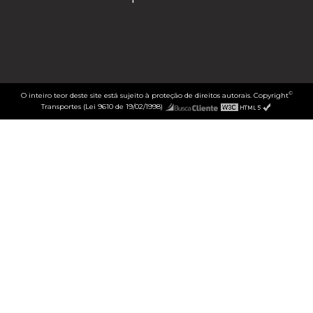
©
O inteiro teor deste site está sujeito à proteção de direitos autorais. Copyright
Transportes (Lei 9610 de 19/02/1998)