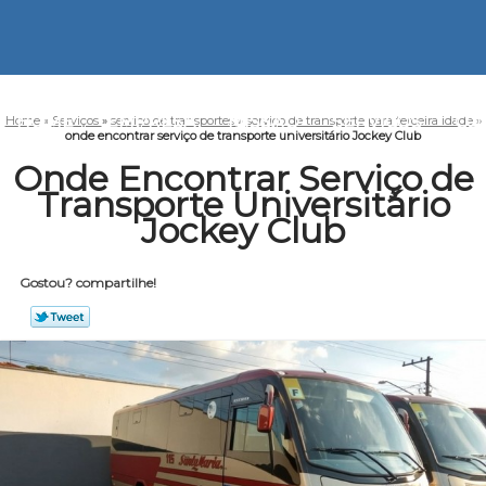
HOME
EMPRESA
MISSÃO
SERVIÇOS
CO
Home
»
Serviços
»
serviço de transportes
»
serviço de transporte para terceira idade
»
onde encontrar serviço de transporte universitário Jockey Club
Onde Encontrar Serviço de
Transporte Universitário
Jockey Club
Gostou? compartilhe!