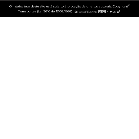
©
O inteiro teor deste site está sujeito à proteção de direitos autorais. Copyright
Transportes (Lei 9610 de 19/02/1998)