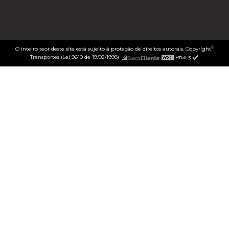
©
O inteiro teor deste site está sujeito à proteção de direitos autorais. Copyright
Transportes (Lei 9610 de 19/02/1998)