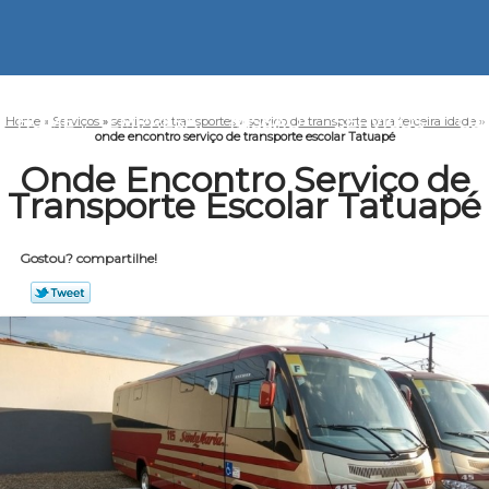
HOME
EMPRESA
MISSÃO
SERVIÇOS
CO
Home
»
Serviços
»
serviço de transportes
»
serviço de transporte para terceira idade
»
onde encontro serviço de transporte escolar Tatuapé
Onde Encontro Serviço de
Transporte Escolar Tatuapé
Gostou? compartilhe!