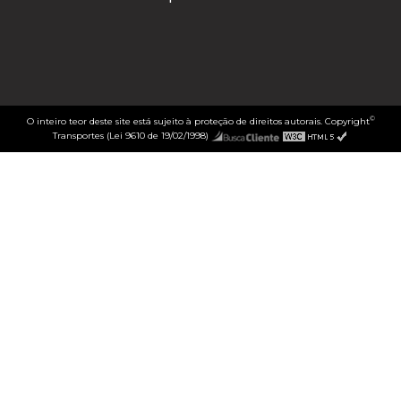
©
O inteiro teor deste site está sujeito à proteção de direitos autorais. Copyright
Transportes (Lei 9610 de 19/02/1998)