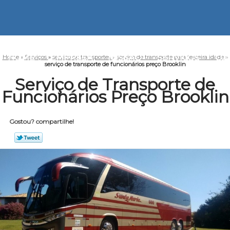
HOME
EMPRESA
MISSÃO
SERVIÇOS
CO
Home
»
Serviços
»
serviço de transportes
»
serviço de transporte para terceira idade
»
serviço de transporte de funcionários preço Brooklin
Serviço de Transporte de
Funcionários Preço Brooklin
Gostou? compartilhe!