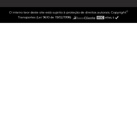
©
O inteiro teor deste site está sujeito à proteção de direitos autorais. Copyright
Transportes (Lei 9610 de 19/02/1998)