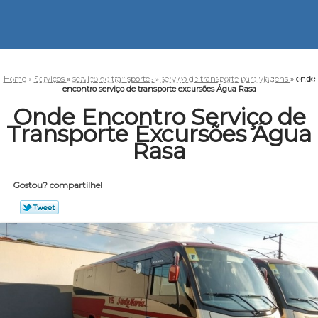
HOME
EMPRESA
MISSÃO
SERVIÇOS
CO
Home
»
Serviços
»
serviço de transportes
»
serviço de transporte para viagens
»
onde
encontro serviço de transporte excursões Água Rasa
Onde Encontro Serviço de
Transporte Excursões Água
Rasa
Gostou? compartilhe!