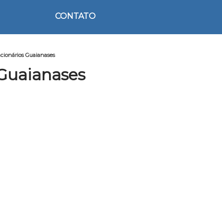
CONTATO
ncionários Guaianases
 Guaianases