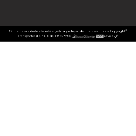
©
O inteiro teor deste site está sujeito à proteção de direitos autorais. Copyright
Transportes (Lei 9610 de 19/02/1998)