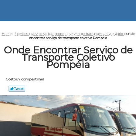
HOME
EMPRESA
MISSÃO
SERVIÇOS
CO
Home
»
Serviços
»
serviço de transportes
»
serviço de transporte universitário
»
onde
encontrar serviço de transporte coletivo Pompéia
Onde Encontrar Serviço de
Transporte Coletivo
Pompéia
Gostou? compartilhe!