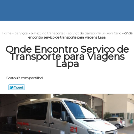
HOME
EMPRESA
MISSÃO
SERVIÇOS
CO
Home
»
Serviços
»
serviço de transportes
»
serviço de transporte universitário
»
onde
encontro serviço de transporte para viagens Lapa
Onde Encontro Serviço de
Transporte para Viagens
Lapa
Gostou? compartilhe!