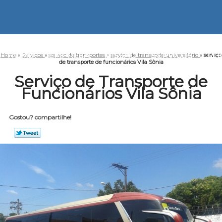
HOME
EMPRESA
MISSÃO
SERVIÇOS
CO
Home
»
Serviços
»
serviço de transportes
»
serviço de transporte universitário
»
serviço
de transporte de funcionários Vila Sônia
Serviço de Transporte de
Funcionários Vila Sônia
Gostou? compartilhe!