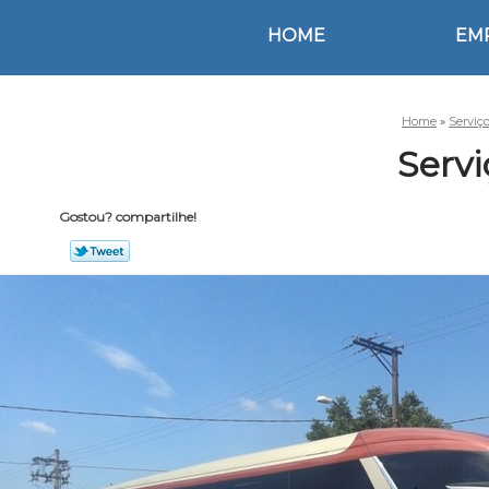
HOME
EM
Home
»
Serviç
Servi
Gostou? compartilhe!