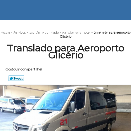
HOME
EMPRESA
MISSÃO
SERVIÇOS
CO
Home
»
Serviços
»
transfer e translado
»
transfer para hotel
»
translado para aeroporto
Glicério
Translado para Aeroporto
Glicério
Gostou? compartilhe!