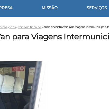
PRESA
MISSÃO
SERVIÇOS
rviços
»
vans
»
van para trabalho
»
onde encontro van para viagens intermunicipais 
an para Viagens Intermunici