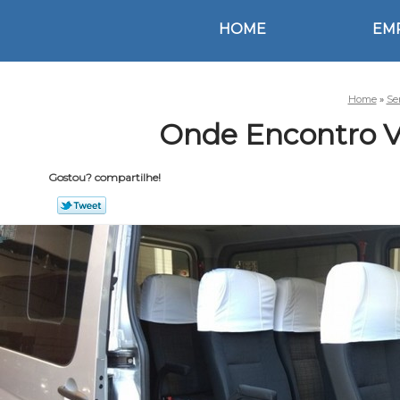
HOME
EM
Home
»
Se
Onde Encontro V
Gostou? compartilhe!