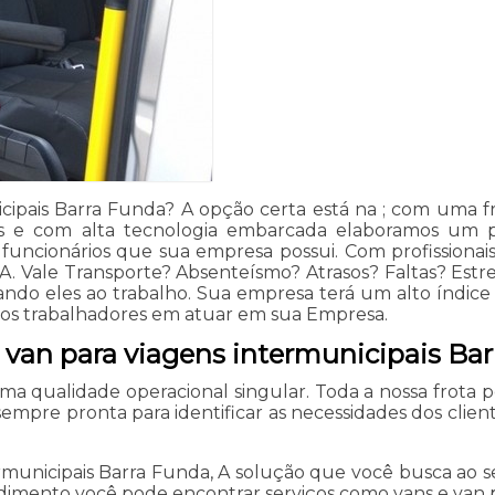
ipais Barra Funda? A opção certa está na ; com uma f
os e com alta tecnologia embarcada elaboramos um p
uncionários que sua empresa possui. Com profissiona
 Vale Transporte? Absenteísmo? Atrasos? Faltas? Estre
ando eles ao trabalho. Sua empresa terá um alto índice
 dos trabalhadores em atuar em sua Empresa.
 van para viagens intermunicipais Ba
uma qualidade operacional singular. Toda a nossa frota
empre pronta para identificar as necessidades dos clien
unicipais Barra Funda, A solução que você busca ao se
ento você pode encontrar serviços como vans e van para