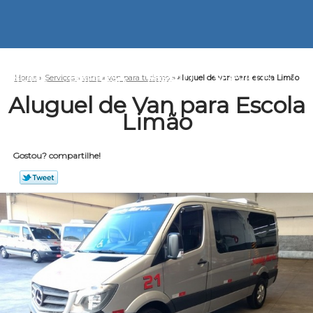
HOME
EMPRESA
MISSÃO
SERVIÇOS
CO
Home
»
Serviços
»
vans
»
van para turismo
»
aluguel de van para escola Limão
Aluguel de Van para Escola
Limão
Gostou? compartilhe!