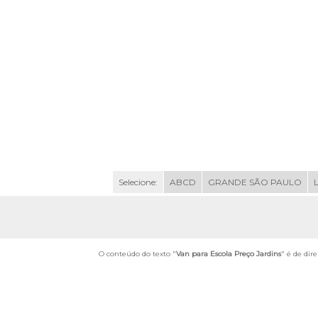
Selecione:
ABCD
GRANDE SÃO PAULO
O conteúdo do texto "
Van para Escola Preço Jardins
" é de dir