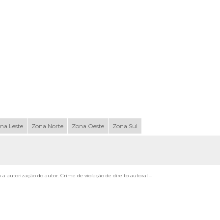
na Leste
Zona Norte
Zona Oeste
Zona Sul
m a autorização do autor. Crime de violação de direito autoral –