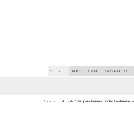
Selecione:
ABCD
GRANDE SÃO PAULO
O conteúdo do texto "
Van para Passeio Escolar Cantareira
" 