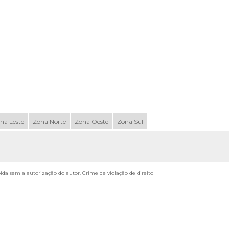
na Leste
Zona Norte
Zona Oeste
Zona Sul
ibida sem a autorização do autor. Crime de violação de direito