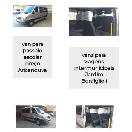
van para
passeio
vans para
escolar
viagens
preço
intermunicipais
Aricanduva
Jardim
Bonfiglioli