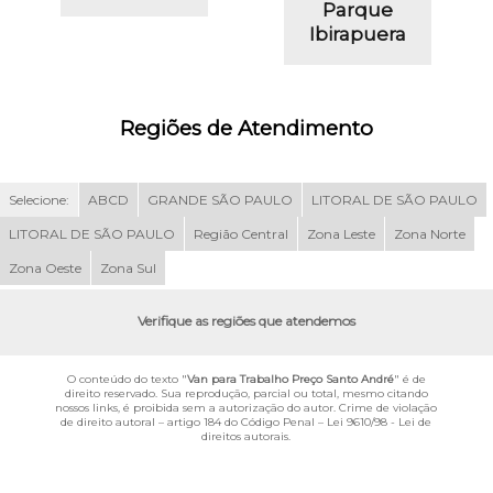
Parque
Ibirapuera
Regiões de Atendimento
Selecione:
ABCD
GRANDE SÃO PAULO
LITORAL DE SÃO PAULO
LITORAL DE SÃO PAULO
Região Central
Zona Leste
Zona Norte
Zona Oeste
Zona Sul
Verifique as regiões que atendemos
O conteúdo do texto "
Van para Trabalho Preço Santo André
" é de
direito reservado. Sua reprodução, parcial ou total, mesmo citando
nossos links, é proibida sem a autorização do autor. Crime de violação
de direito autoral – artigo 184 do Código Penal –
Lei 9610/98 - Lei de
direitos autorais
.