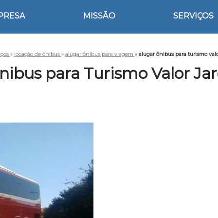
PRESA
MISSÃO
SERVIÇOS
iços
»
locação de ônibus
»
alugar ônibus para viagem
»
alugar ônibus para turismo valo
nibus para Turismo Valor Ja