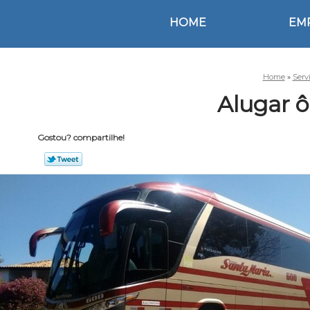
HOME
EM
Home
»
Serv
Alugar ô
Gostou? compartilhe!