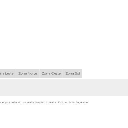
na Leste
Zona Norte
Zona Oeste
Zona Sul
ks, é proibida sem a autorização do autor. Crime de violação de