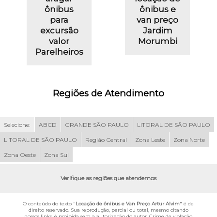
ônibus
ônibus e
para
van preço
excursão
Jardim
valor
Morumbi
Parelheiros
Regiões de Atendimento
Selecione:
ABCD
GRANDE SÃO PAULO
LITORAL DE SÃO PAULO
LITORAL DE SÃO PAULO
Região Central
Zona Leste
Zona Norte
Zona Oeste
Zona Sul
Verifique as regiões que atendemos
O conteúdo do texto "
Locação de ônibus e Van Preço Artur Alvim
" é de
direito reservado. Sua reprodução, parcial ou total, mesmo citando
nossos links, é proibida sem a autorização do autor. Crime de violação