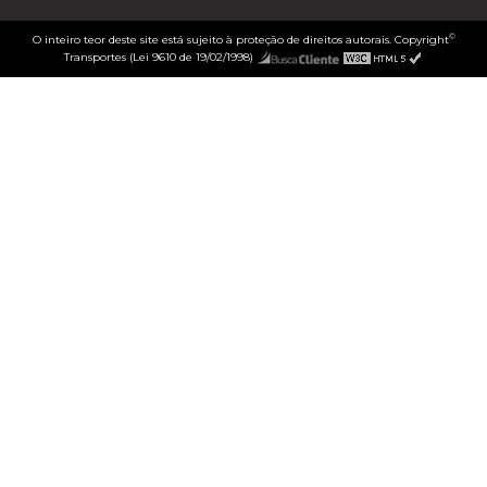
©
O inteiro teor deste site está sujeito à proteção de direitos autorais. Copyright
Transportes (Lei 9610 de 19/02/1998)