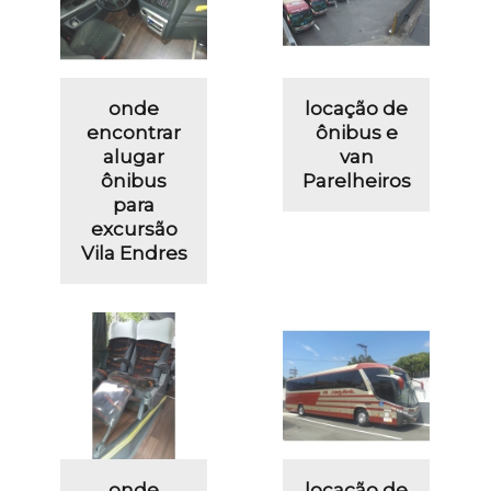
onde
locação de
encontrar
ônibus e
alugar
van
ônibus
Parelheiros
para
excursão
Vila Endres
onde
locação de