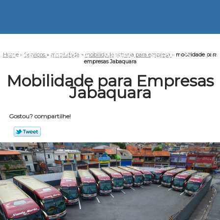
HOME
EMPRESA
MISSÃO
SERVIÇOS
CO
Home
»
Serviços
»
mobilidade
»
mobilidade urbana para empresa
»
mobilidade para
empresas Jabaquara
Mobilidade para Empresas
Jabaquara
Gostou? compartilhe!