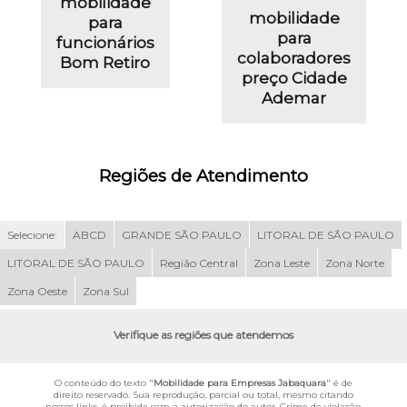
mobilidade
mobilidade
para
para
funcionários
colaboradores
Bom Retiro
preço Cidade
Ademar
Regiões de Atendimento
Selecione:
ABCD
GRANDE SÃO PAULO
LITORAL DE SÃO PAULO
LITORAL DE SÃO PAULO
Região Central
Zona Leste
Zona Norte
Zona Oeste
Zona Sul
Verifique as regiões que atendemos
O conteúdo do texto "
Mobilidade para Empresas Jabaquara
" é de
direito reservado. Sua reprodução, parcial ou total, mesmo citando
nossos links, é proibida sem a autorização do autor. Crime de violação