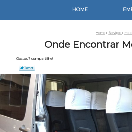
HOME
EM
Home
»
Serviços
»
mobi
Onde Encontrar Mo
Gostou? compartilhe!