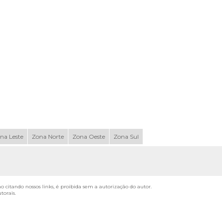
na Leste
Zona Norte
Zona Oeste
Zona Sul
mo citando nossos links, é proibida sem a autorização do autor.
utorais
.