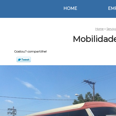
HOME
EM
Home
»
Serviç
Mobilidad
Gostou? compartilhe!