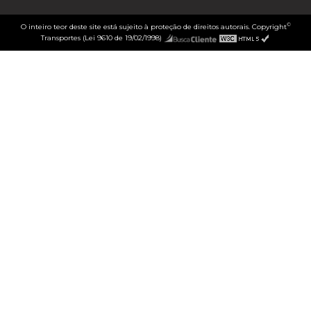
©
O inteiro teor deste site está sujeito à proteção de direitos autorais. Copyright
Transportes (Lei 9610 de 19/02/1998)