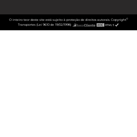
©
O inteiro teor deste site está sujeito à proteção de direitos autorais. Copyright
Transportes (Lei 9610 de 19/02/1998)