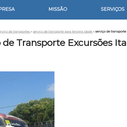
PRESA
MISSÃO
SERVIÇOS
erviço de transportes
»
serviço de transporte para terceira idade
»
serviço de transporte
 de Transporte Excursões It