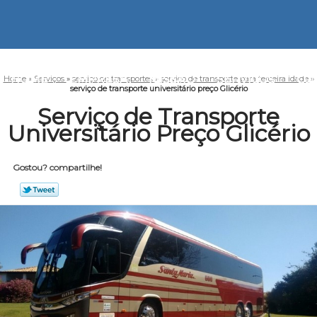
HOME
EMPRESA
MISSÃO
SERVIÇOS
CO
Home
»
Serviços
»
serviço de transportes
»
serviço de transporte para terceira idade
»
serviço de transporte universitário preço Glicério
Serviço de Transporte
Universitário Preço Glicério
Gostou? compartilhe!