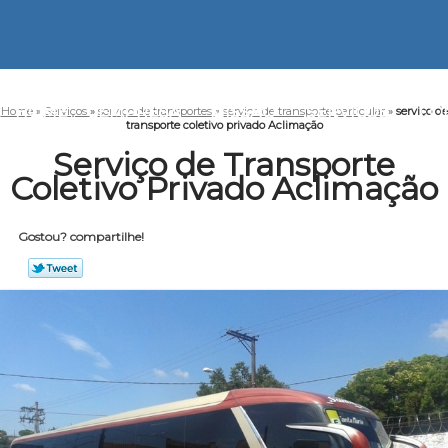
HOME
EMPRESA
MISSÃO
SERVIÇOS
CO
Home
»
Serviços
»
serviço de transportes
»
serviço de transporte particular
»
serviço de
transporte coletivo privado Aclimação
Serviço de Transporte
Coletivo Privado Aclimação
Gostou? compartilhe!