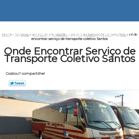
HOME
EMPRESA
MISSÃO
SERVIÇOS
CO
Home
»
Serviços
»
serviço de transportes
»
serviço de transporte universitário
»
onde
encontrar serviço de transporte coletivo Santos
Onde Encontrar Serviço de
Transporte Coletivo Santos
Gostou? compartilhe!