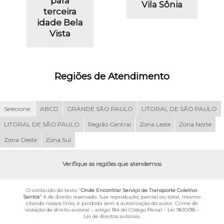
para
Vila Sônia
terceira
idade Bela
Vista
Regiões de Atendimento
Selecione:
ABCD
GRANDE SÃO PAULO
LITORAL DE SÃO PAULO
LITORAL DE SÃO PAULO
Região Central
Zona Leste
Zona Norte
Zona Oeste
Zona Sul
Verifique as regiões que atendemos
O conteúdo do texto "
Onde Encontrar Serviço de Transporte Coletivo
Santos
" é de direito reservado. Sua reprodução, parcial ou total, mesmo
citando nossos links, é proibida sem a autorização do autor. Crime de
violação de direito autoral – artigo 184 do Código Penal –
Lei 9610/98 -
Lei de direitos autorais
.